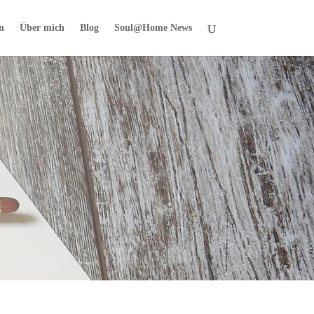
n
Über mich
Blog
Soul@Home News