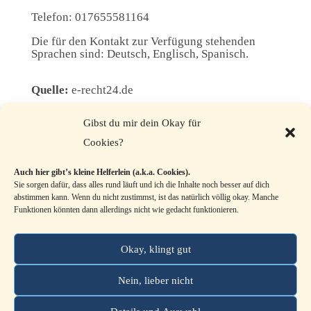
Telefon: 017655581164
Die für den Kontakt zur Verfügung stehenden
Sprachen sind: Deutsch, Englisch, Spanisch.
Quelle:
e-recht24.de
Gibst du mir dein Okay für
Meine Leistungen umfassen Empfehlungen und
Cookies?
Verbesserungsvorschläge für effiziente
Teamarbeit sowie positive Lebensgestaltung. Sie
Auch hier gibt’s kleine Helferlein (a.k.a. Cookies).
verstehen sich nicht als Heilmethode oder
Sie sorgen dafür, dass alles rund läuft und ich die Inhalte noch besser auf dich
Therapieform. Es liegt im Ermessen des
abstimmen kann. Wenn du nicht zustimmst, ist das natürlich völlig okay. Manche
Auftraggebers von den Ratschlägen Gebrauch zu
Funktionen könnten dann allerdings nicht wie gedacht funktionieren.
machen. Ein Erfolgsversprechen ist damit nicht
verbunden.
Okay, klingt gut
Nein, lieber nicht
Impressum
Datenschutz
Cookie-Richtlinie (EU)