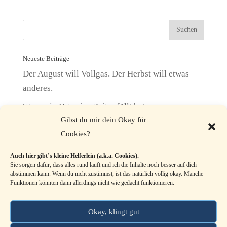
Neueste Beiträge
Der August will Vollgas. Der Herbst will etwas
anderes.
Wenn ein Ort seine Zeit erfüllt hat
Gibst du mir dein Okay für
Kein Nährboden. Und trotzdem wächst sie.
Cookies?
Wenn dein Bestes nie gut genug ist
Auch hier gibt’s kleine Helferlein (a.k.a. Cookies).
Entschlossenheit im Monat der Wasserschlange
Sie sorgen dafür, dass alles rund läuft und ich die Inhalte noch besser auf dich
abstimmen kann. Wenn du nicht zustimmst, ist das natürlich völlig okay. Manche
Funktionen könnten dann allerdings nicht wie gedacht funktionieren.
Kategorien
Kategorien
Okay, klingt gut