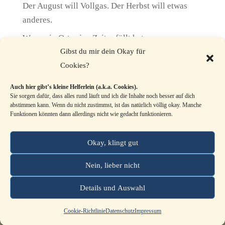
Der August will Vollgas. Der Herbst will etwas
anderes.
Wenn ein Ort seine Zeit erfüllt hat
Gibst du mir dein Okay für
Kein Nährboden. Und trotzdem wächst sie.
Cookies?
Wenn dein Bestes nie gut genug ist
Auch hier gibt’s kleine Helferlein (a.k.a. Cookies).
Entschlossenheit im Monat der Wasserschlange
Sie sorgen dafür, dass alles rund läuft und ich die Inhalte noch besser auf dich
abstimmen kann. Wenn du nicht zustimmst, ist das natürlich völlig okay. Manche
Funktionen könnten dann allerdings nicht wie gedacht funktionieren.
Kategorien
Kategorien
Okay, klingt gut
Nein, lieber nicht
Impressum
Datenschutz
Cookie-Richtlinie (EU)
Details und Auswahl
Kontakt
AGB
Terminbuchung
Cookie-Richtlinie
Datenschutz
Impressum