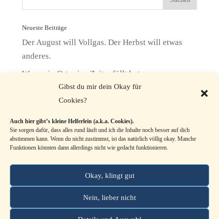
Neueste Beiträge
Der August will Vollgas. Der Herbst will etwas
anderes.
Wenn ein Ort seine Zeit erfüllt hat
Gibst du mir dein Okay für
Kein Nährboden. Und trotzdem wächst sie.
Cookies?
Wenn dein Bestes nie gut genug ist
Auch hier gibt’s kleine Helferlein (a.k.a. Cookies).
Entschlossenheit im Monat der Wasserschlange
Sie sorgen dafür, dass alles rund läuft und ich die Inhalte noch besser auf dich
abstimmen kann. Wenn du nicht zustimmst, ist das natürlich völlig okay. Manche
Funktionen könnten dann allerdings nicht wie gedacht funktionieren.
Kategorien
Kategorien
Okay, klingt gut
Nein, lieber nicht
Impressum
Datenschutz
Cookie-Richtlinie (EU)